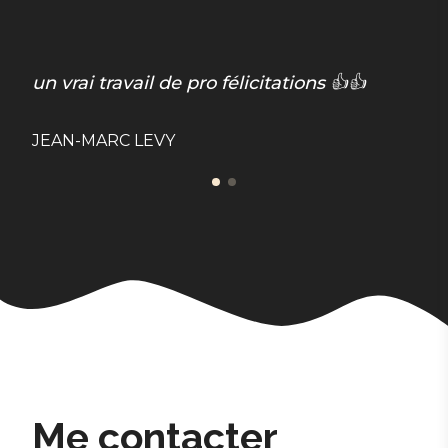
un vrai travail de pro félicitations 👍👍

JEAN-MARC LEVY
R
Me contacter